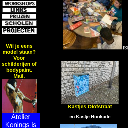
Wil je eens
IS
model staan?
Voor
schilderijen of
bodypaint.
Mail
.
Kastjes Olofstraat
Atelier
en Kastje Hookade
Konings is