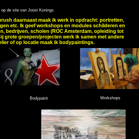
op de site van Joost Konings.
irbrush daarnaast maak ik werk in opdracht: portretten,
ngen etc. Ik geef workshops en modules schilderen en
en, bedrijven, scholen (ROC Amsterdam, opleiding tot
 Bij grote groepen/projecten werk ik samen met andere
elier of op locatie maak ik bodypaintings.
Workshops
Bodypaint