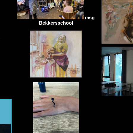
msg
Bekkersschool
s