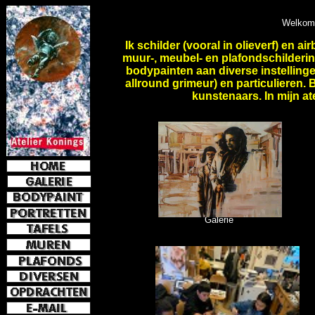
nieuwe
Welkom 
Ik schilder (vooral in olieverf) en a
muur-, meubel- en plafondschilderi
bodypainten aan diverse instelling
allround grimeur) en particulieren.
kunstenaars. In mijn at
Galerie