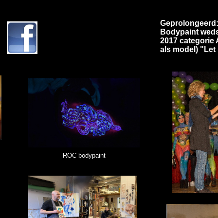
Geprolongeerd: 
Bodypaint weds
2017 categorie
als model)
"Let 
ROC bodypaint