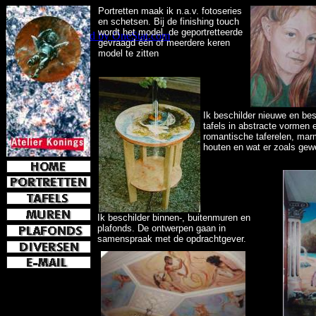
Portretten maak ik n.a.v. fotoseries
en schetsen. Bij de finishing touch
wordt het model, de geportretteerde
gevraagd één of meerdere keren
OneStat
model te zitten
.
Ik beschilder nieuwe en be
tafels in abstracte vormen 
romantische taferelen, mar
houten en wat er zoals gewe
Ik beschilder binnen-, buitenmuren en
plafonds. De ontwerpen gaan in
samenspraak met de opdrachtgever.